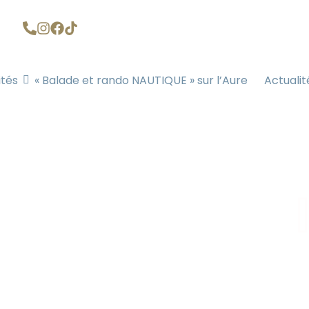
ités
« Balade et rando NAUTIQUE » sur l’Aure
Actualit
e de tracti