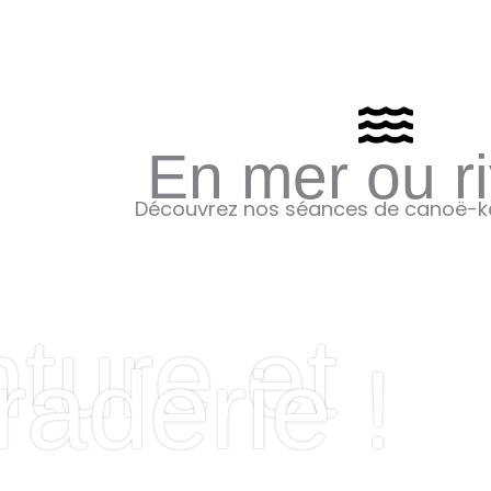
En mer ou ri
Découvrez nos séances de canoë-ka
ture et
aderie !