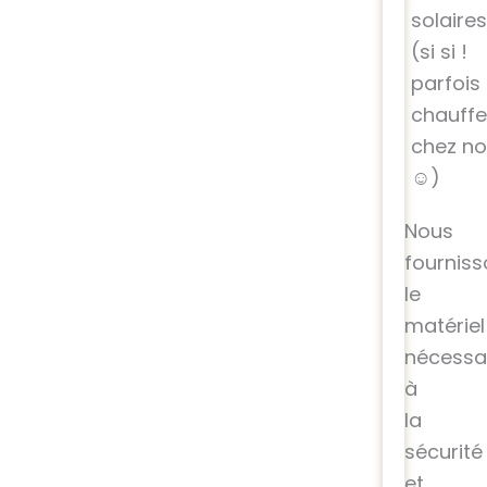
solaires
(si si !
parfois
chauffe
chez n
☺)
Nous
fournis
le
matériel
nécessa
à
la
sécurité
et