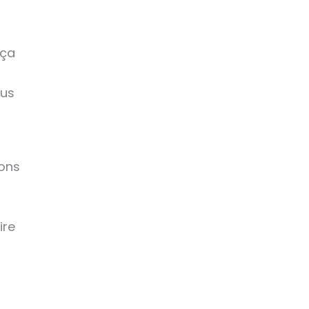
 ça
ous
sons
ire