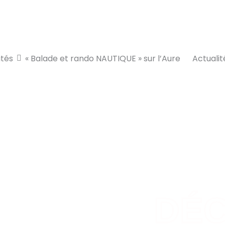
ités
« Balade et rando NAUTIQUE » sur l’Aure
Actualit
yak & Pad
DÉ