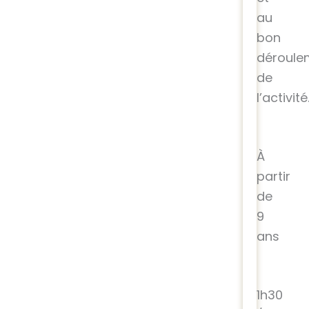
au
bon
déroule
de
l’activité
À
partir
de
9
ans
1h30