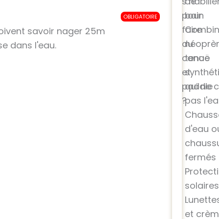
s’habille
de
pour
bain
OBLIGATOIRE
faire
Combin
 doivent savoir nager 25m
du
néoprè
se dans l'eau.
canoë
tenue
et
synthét
paddle
qui ne c
?
pas l'e
Chauss
d'eau o
chauss
fermés
Protect
solaire
Lunette
et crè