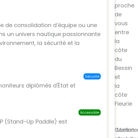
proche
de
vous
ée de consolidation d’équipe ou une
entre
ans un univers nautique passionnante
la
ironnement, la sécurité et la
côte
du
Bessin
et
Sécurité
niteurs diplômés d'État et
la
côte
Fleurie
Accessible
P (Stand-Up Paddle) est
Comme
Maillot